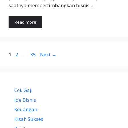
saatnya mempertimbangkan bisnis …
Read more
Page
Page
Page
1
2
…
35
Next
→
Cek Gaji
Ide Bisnis
Keuangan
Kisah Sukses