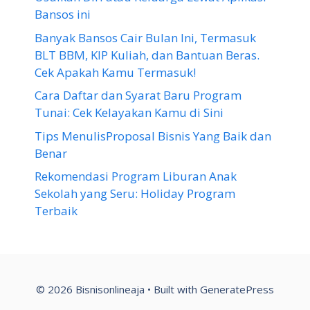
Bansos ini
Banyak Bansos Cair Bulan Ini, Termasuk
BLT BBM, KIP Kuliah, dan Bantuan Beras.
Cek Apakah Kamu Termasuk!
Cara Daftar dan Syarat Baru Program
Tunai: Cek Kelayakan Kamu di Sini
Tips MenulisProposal Bisnis Yang Baik dan
Benar
Rekomendasi Program Liburan Anak
Sekolah yang Seru: Holiday Program
Terbaik
© 2026 Bisnisonlineaja
• Built with
GeneratePress