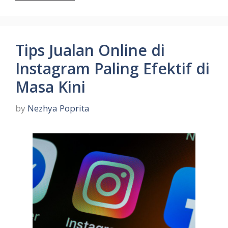
Tips Jualan Online di
Instagram Paling Efektif di
Masa Kini
by
Nezhya Poprita