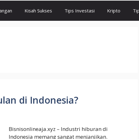
angan
Kisah Sukses
Tips Investasi
Kripto
Ti
ulan di Indonesia?
Bisnisonlineaja.xyz – Industri hiburan di
Indonesia memang sangat menjanjikan.