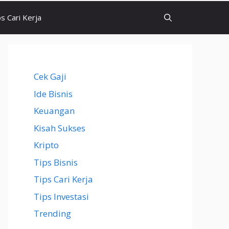
ps Cari Kerja
Cek Gaji
Ide Bisnis
Keuangan
Kisah Sukses
Kripto
Tips Bisnis
Tips Cari Kerja
Tips Investasi
Trending