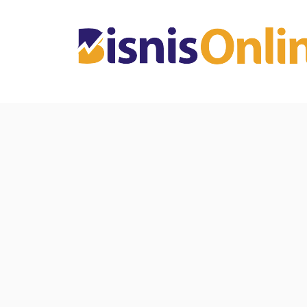
Skip
to
content