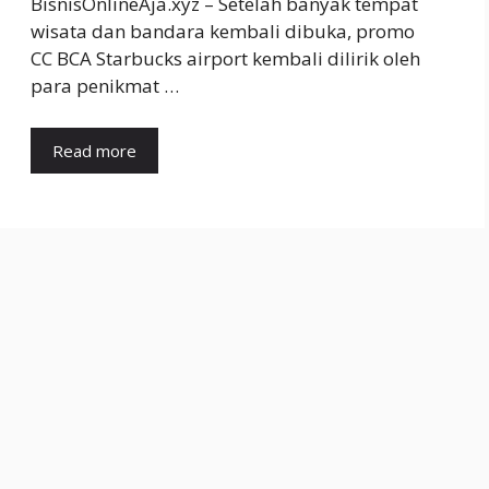
BisnisOnlineAja.xyz – Setelah banyak tempat
wisata dan bandara kembali dibuka, promo
CC BCA Starbucks airport kembali dilirik oleh
para penikmat …
Read more