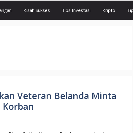
angan
Kisah Sukses
Tips Investasi
Kripto
Ti
kan Veteran Belanda Minta
 Korban