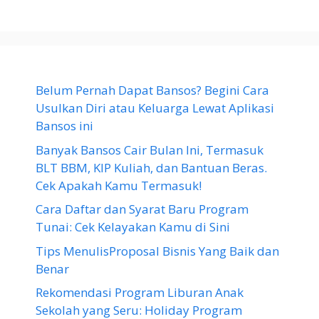
Belum Pernah Dapat Bansos? Begini Cara
Usulkan Diri atau Keluarga Lewat Aplikasi
Bansos ini
Banyak Bansos Cair Bulan Ini, Termasuk
BLT BBM, KIP Kuliah, dan Bantuan Beras.
Cek Apakah Kamu Termasuk!
Cara Daftar dan Syarat Baru Program
Tunai: Cek Kelayakan Kamu di Sini
Tips MenulisProposal Bisnis Yang Baik dan
Benar
Rekomendasi Program Liburan Anak
Sekolah yang Seru: Holiday Program