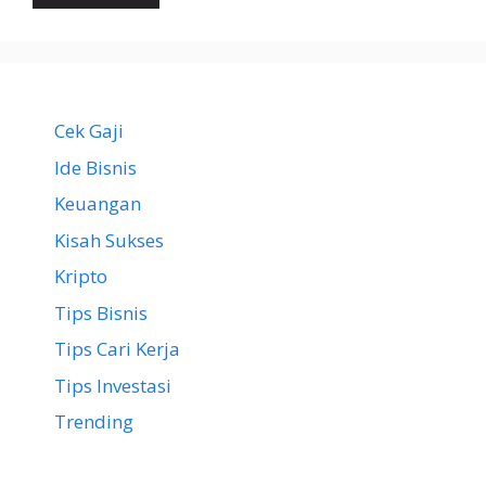
Cek Gaji
Ide Bisnis
Keuangan
Kisah Sukses
Kripto
Tips Bisnis
Tips Cari Kerja
Tips Investasi
Trending