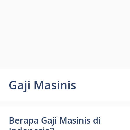
Gaji Masinis
Berapa Gaji Masinis di