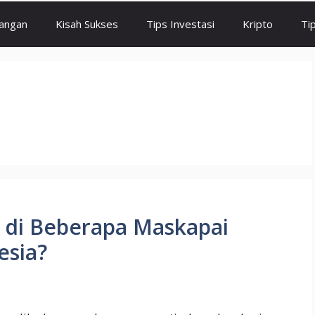
angan
Kisah Sukses
Tips Investasi
Kripto
Ti
 di Beberapa Maskapai
esia?