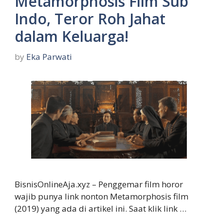
Metamorphosis Film Sub
Indo, Teror Roh Jahat
dalam Keluarga!
by
Eka Parwati
BisnisOnlineAja.xyz – Penggemar film horor
wajib punya link nonton Metamorphosis film
(2019) yang ada di artikel ini. Saat klik link …