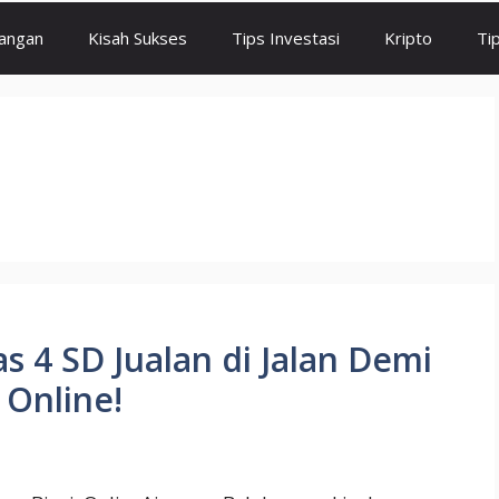
angan
Kisah Sukses
Tips Investasi
Kripto
Ti
s 4 SD Jualan di Jalan Demi
 Online!