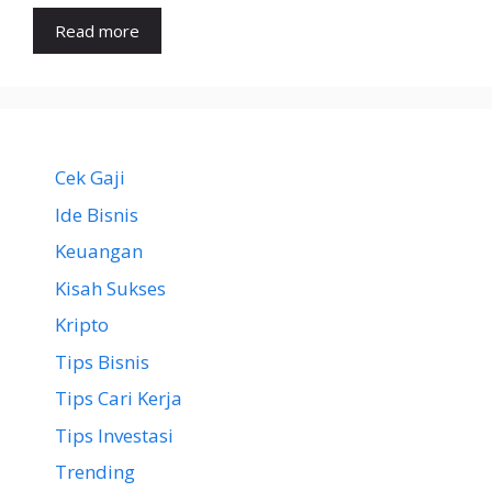
Read more
Cek Gaji
Ide Bisnis
Keuangan
Kisah Sukses
Kripto
Tips Bisnis
Tips Cari Kerja
Tips Investasi
Trending