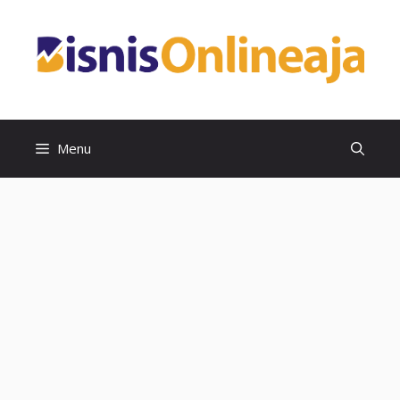
Skip
to
content
Menu