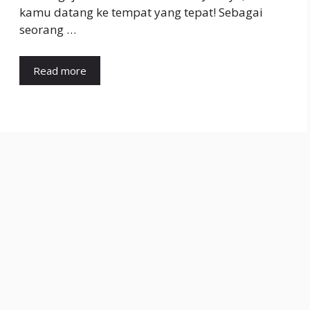
kamu datang ke tempat yang tepat! Sebagai
seorang …
Read more