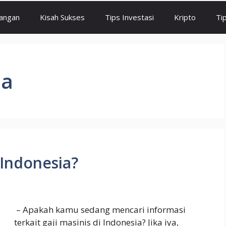
angan
Kisah Sukses
Tips Investasi
Kripto
Ti
ia
 Indonesia?
– Apakah kamu sedang mencari informasi
terkait gaji masinis di Indonesia? Jika iya,