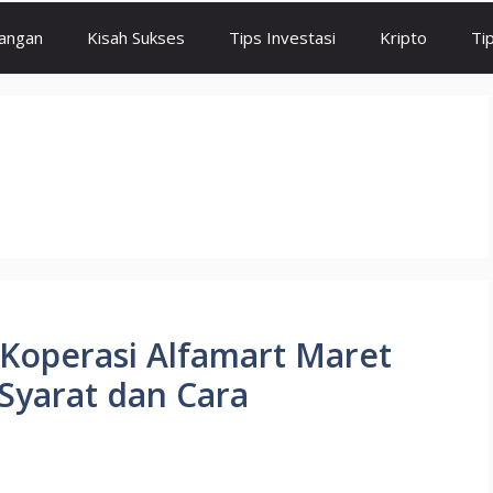
angan
Kisah Sukses
Tips Investasi
Kripto
Ti
Koperasi Alfamart Maret
 Syarat dan Cara