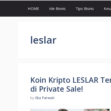
HOME
Ide Bisnis
Tips Bisnis
Keu
leslar
Koin Kripto LESLAR Ter
di Private Sale!
by
Eka Parwati