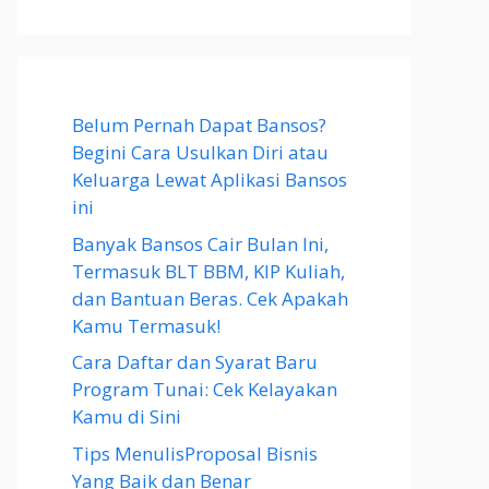
Belum Pernah Dapat Bansos?
Begini Cara Usulkan Diri atau
Keluarga Lewat Aplikasi Bansos
ini
Banyak Bansos Cair Bulan Ini,
Termasuk BLT BBM, KIP Kuliah,
dan Bantuan Beras. Cek Apakah
Kamu Termasuk!
Cara Daftar dan Syarat Baru
Program Tunai: Cek Kelayakan
Kamu di Sini
Tips MenulisProposal Bisnis
Yang Baik dan Benar