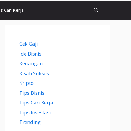
ps Cari Kerja
Cek Gaji
Ide Bisnis
Keuangan
Kisah Sukses
Kripto
Tips Bisnis
Tips Cari Kerja
Tips Investasi
Trending