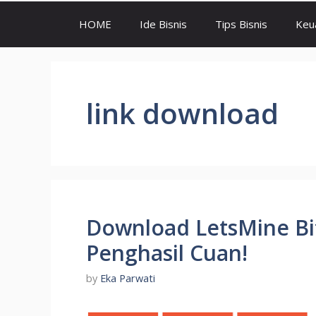
HOME
Ide Bisnis
Tips Bisnis
Keu
link download
Download LetsMine Bi
Penghasil Cuan!
by
Eka Parwati