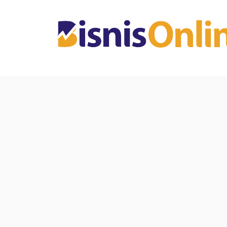
Skip
to
content