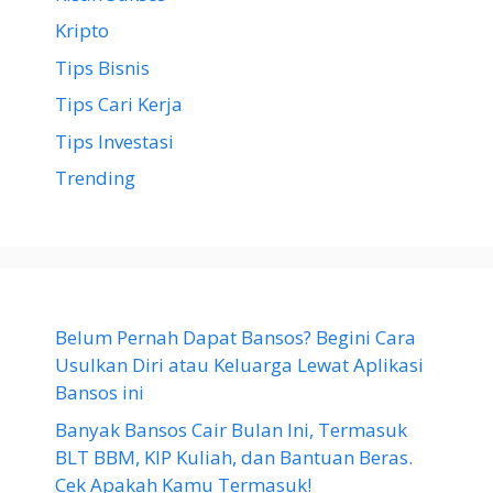
Kripto
Tips Bisnis
Tips Cari Kerja
Tips Investasi
Trending
Belum Pernah Dapat Bansos? Begini Cara
Usulkan Diri atau Keluarga Lewat Aplikasi
Bansos ini
Banyak Bansos Cair Bulan Ini, Termasuk
BLT BBM, KIP Kuliah, dan Bantuan Beras.
Cek Apakah Kamu Termasuk!