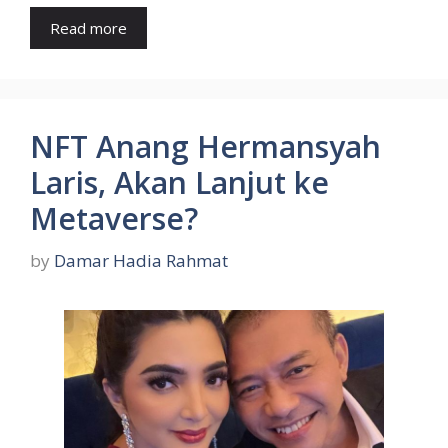
Read more
NFT Anang Hermansyah
Laris, Akan Lanjut ke
Metaverse?
by
Damar Hadia Rahmat