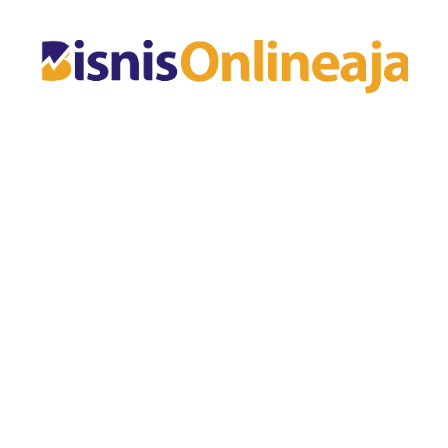
Skip
to
content