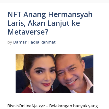
NFT Anang Hermansyah
Laris, Akan Lanjut ke
Metaverse?
by
Damar Hadia Rahmat
BisnisOnlineAja.xyz – Belakangan banyak yang