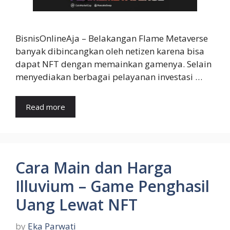
BisnisOnlineAja – Belakangan Flame Metaverse
banyak dibincangkan oleh netizen karena bisa
dapat NFT dengan memainkan gamenya. Selain
menyediakan berbagai pelayanan investasi …
Read more
Cara Main dan Harga
Illuvium – Game Penghasil
Uang Lewat NFT
by
Eka Parwati