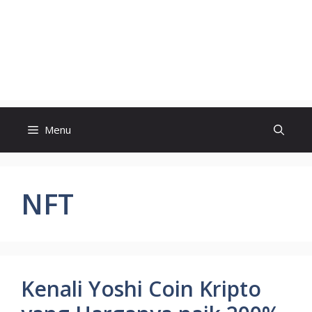
Menu
NFT
Kenali Yoshi Coin Kripto