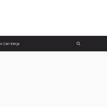
ps Cari Kerja