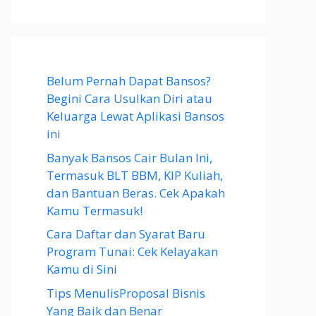
Belum Pernah Dapat Bansos?
Begini Cara Usulkan Diri atau
Keluarga Lewat Aplikasi Bansos
ini
Banyak Bansos Cair Bulan Ini,
Termasuk BLT BBM, KIP Kuliah,
dan Bantuan Beras. Cek Apakah
Kamu Termasuk!
Cara Daftar dan Syarat Baru
Program Tunai: Cek Kelayakan
Kamu di Sini
Tips MenulisProposal Bisnis
Yang Baik dan Benar