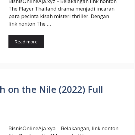
BisnisOnlineAja.xyz – Belakangan link nonton
The Player Thailand drama menjadi incaran
para pecinta kisah misteri thriller. Dengan
link nonton The …
Read more
 on the Nile (2022) Full
BisnisOnlineAja.xya – Belakangan, link nonton