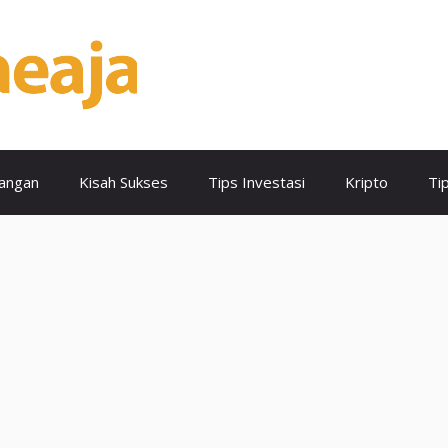
angan
Kisah Sukses
Tips Investasi
Kripto
Ti