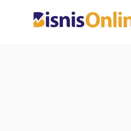
Skip
to
content