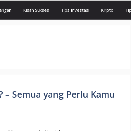
angan
Kisah Sukses
Tips Investasi
Kripto
Ti
? – Semua yang Perlu Kamu