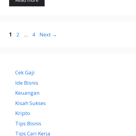
Read more
Page
Page
Page
1
2
…
4
Next
→
Cek Gaji
Ide Bisnis
Keuangan
Kisah Sukses
Kripto
Tips Bisnis
Tips Cari Kerja