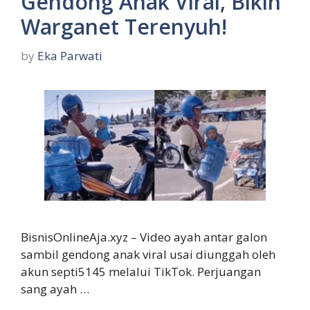
Gendong Anak Viral, Bikin
Warganet Terenyuh!
by
Eka Parwati
BisnisOnlineAja.xyz – Video ayah antar galon
sambil gendong anak viral usai diunggah oleh
akun septi5145 melalui TikTok. Perjuangan
sang ayah …