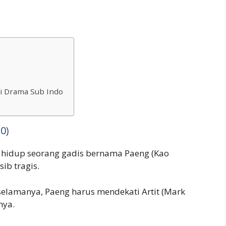
i Drama Sub Indo
0)
a hidup seorang gadis bernama Paeng (Kao
ib tragis.
 selamanya, Paeng harus mendekati Artit (Mark
nya.