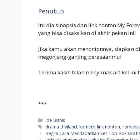
Penutup
Itu dia sinopsis dan link nonton My Fore
yang bisa disaksikan di akhir pekan ini!
Jika kamu akan menontonnya, siapkan d
megonjang-ganjing perasaanmu!
Terima kasih telah menyimak artikel ini
***
Categories
Ide Bisnis
Tags
drama thailand
,
komedi
,
link nonton
,
romans
Begini Cara Mendapatkan Set Top Box Gratis
Jadwal Lengkap dan Link Live Streaming Liga