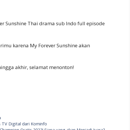
ver Sunshine Thai drama sub Indo full episode
irimu karena My Forever Sunshine akan
 hingga akhir, selamat menonton!
a
 TV Digital dari Kominfo
 Champion Gratis 2022! Siapa yang akan Menjadi Juara?