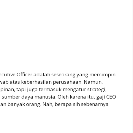
ecutive Officer adalah seseorang yang memimpin
wab atas keberhasilan perusahaan. Namun,
inan, tapi juga termasuk mengatur strategi,
sumber daya manusia. Oleh karena itu, gaji CEO
tan banyak orang. Nah, berapa sih sebenarnya