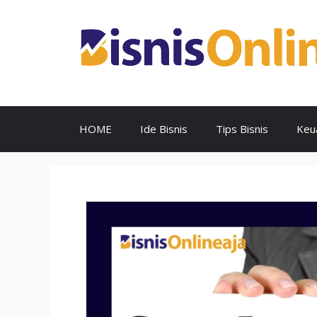
Skip
to
content
HOME
Ide Bisnis
Tips Bisnis
Keu