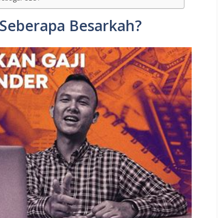
: Seberapa Besarkah?