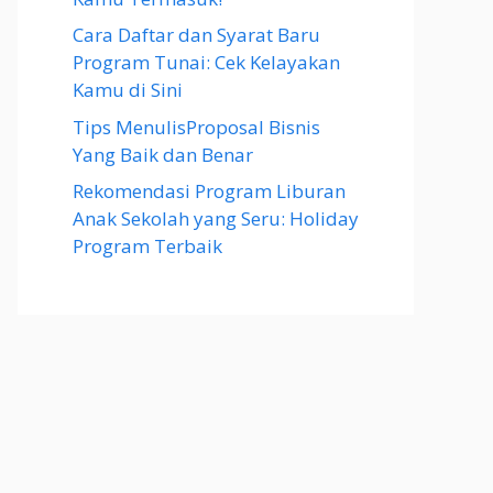
Cara Daftar dan Syarat Baru
Program Tunai: Cek Kelayakan
Kamu di Sini
Tips MenulisProposal Bisnis
Yang Baik dan Benar
Rekomendasi Program Liburan
Anak Sekolah yang Seru: Holiday
Program Terbaik