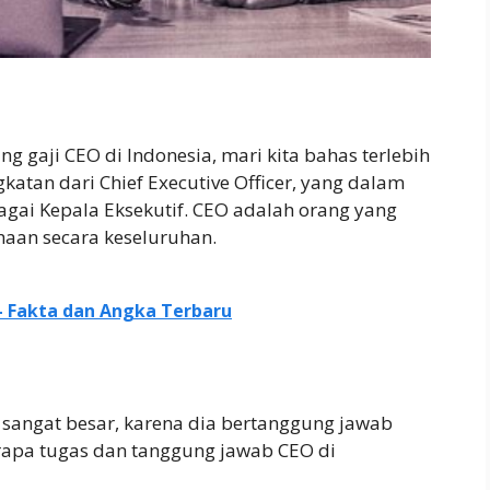
g gaji CEO di Indonesia, mari kita bahas terlebih
atan dari Chief Executive Officer, yang dalam
gai Kepala Eksekutif. CEO adalah orang yang
aan secara keseluruhan.
- Fakta dan Angka Terbaru
sangat besar, karena dia bertanggung jawab
rapa tugas dan tanggung jawab CEO di