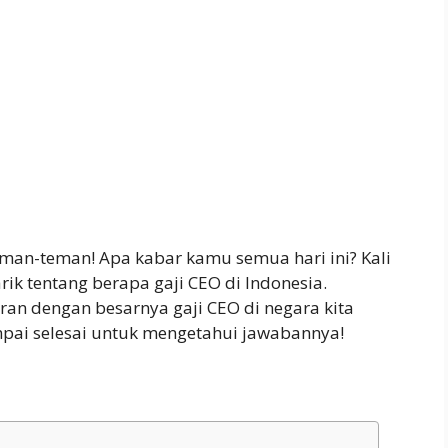
teman-teman! Apa kabar kamu semua hari ini? Kali
ik tentang berapa gaji CEO di Indonesia.
an dengan besarnya gaji CEO di negara kita
 sampai selesai untuk mengetahui jawabannya!