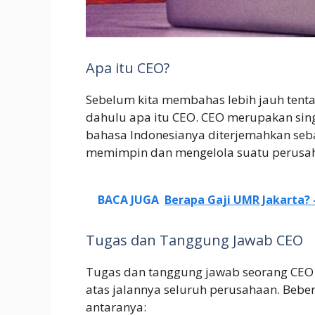
Apa itu CEO?
Sebelum kita membahas lebih jauh tentan
dahulu apa itu CEO. CEO merupakan singk
bahasa Indonesianya diterjemahkan seba
memimpin dan mengelola suatu perusah
BACA JUGA
Berapa Gaji UMR Jakarta? 
Tugas dan Tanggung Jawab CEO
Tugas dan tanggung jawab seorang CEO 
atas jalannya seluruh perusahaan. Bebe
antaranya: