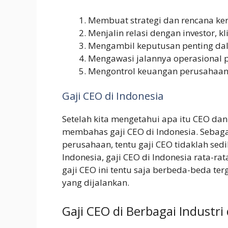
Membuat strategi dan rencana ke
Menjalin relasi dengan investor, kl
Mengambil keputusan penting da
Mengawasi jalannya operasional 
Mengontrol keuangan perusahaa
Gaji CEO di Indonesia
Setelah kita mengetahui apa itu CEO dan
membahas gaji CEO di Indonesia. Seba
perusahaan, tentu gaji CEO tidaklah sed
Indonesia, gaji CEO di Indonesia rata-rat
gaji CEO ini tentu saja berbeda-beda t
yang dijalankan.
Gaji CEO di Berbagai Industri 