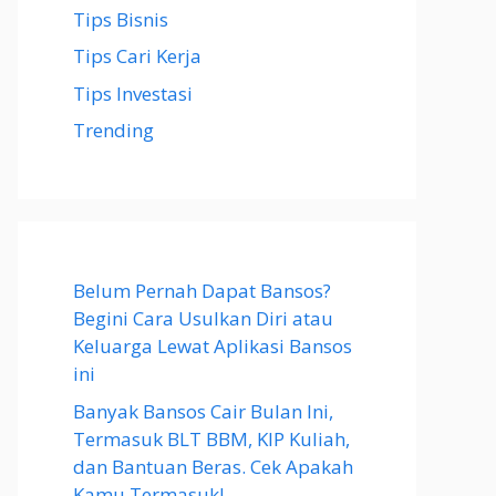
Tips Bisnis
Tips Cari Kerja
Tips Investasi
Trending
Belum Pernah Dapat Bansos?
Begini Cara Usulkan Diri atau
Keluarga Lewat Aplikasi Bansos
ini
Banyak Bansos Cair Bulan Ini,
Termasuk BLT BBM, KIP Kuliah,
dan Bantuan Beras. Cek Apakah
Kamu Termasuk!