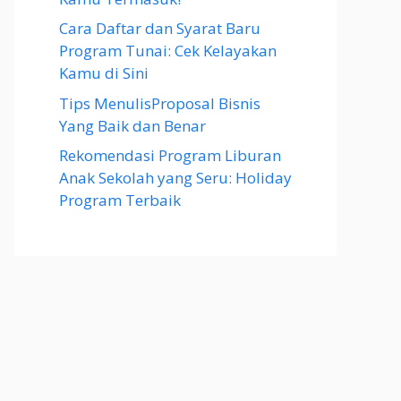
Cara Daftar dan Syarat Baru
Program Tunai: Cek Kelayakan
Kamu di Sini
Tips MenulisProposal Bisnis
Yang Baik dan Benar
Rekomendasi Program Liburan
Anak Sekolah yang Seru: Holiday
Program Terbaik