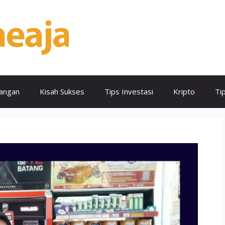
angan
Kisah Sukses
Tips Investasi
Kripto
Ti