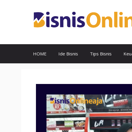
Skip
to
content
HOME
Ide Bisnis
Tips Bisnis
Keu