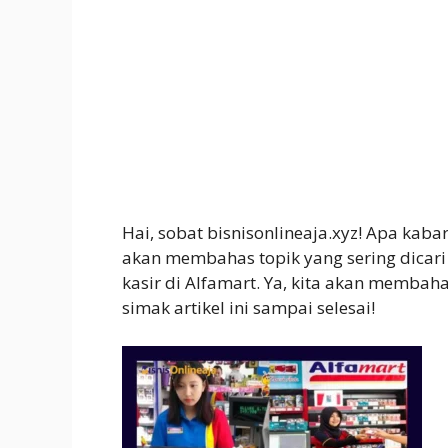
Hai, sobat bisnisonlineaja.xyz! Apa kabar
akan membahas topik yang sering dicari 
kasir di Alfamart. Ya, kita akan membaha
simak artikel ini sampai selesai!