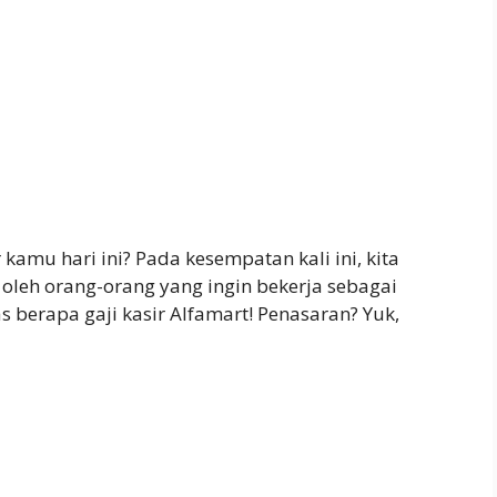
 kamu hari ini? Pada kesempatan kali ini, kita
oleh orang-orang yang ingin bekerja sebagai
s berapa gaji kasir Alfamart! Penasaran? Yuk,