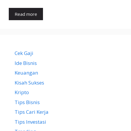
Read more
Cek Gaji
Ide Bisnis
Keuangan
Kisah Sukses
Kripto
Tips Bisnis
Tips Cari Kerja
Tips Investasi