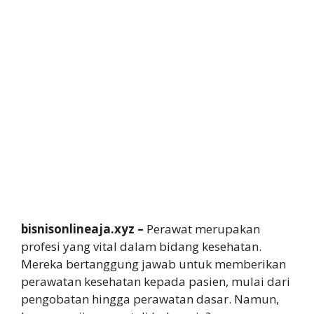
bisnisonlineaja.xyz –
Perawat merupakan
profesi yang vital dalam bidang kesehatan.
Mereka bertanggung jawab untuk memberikan
perawatan kesehatan kepada pasien, mulai dari
pengobatan hingga perawatan dasar. Namun,