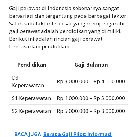
Gaji perawat di Indonesia sebenarnya sangat
bervariasi dan tergantung pada berbagai faktor.
Salah satu faktor terbesar yang mempengaruhi
gaji perawat adalah pendidikan yang dimiliki.
Berikut ini adalah rincian gaji perawat
berdasarkan pendidikan:
Pendidikan
Gaji Bulanan
D3
Rp 3.000.000 – Rp 4.000.000
Keperawatan
S1 Keperawatan
Rp 4.000.000 – Rp 5.000.000
S2 Keperawatan
Rp 5.000.000 – Rp 8.000.000
BACA JUGA
Berapa Gaji Pilot: Informasi