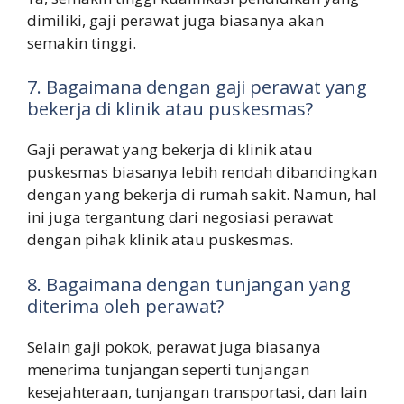
dimiliki, gaji perawat juga biasanya akan
semakin tinggi.
7. Bagaimana dengan gaji perawat yang
bekerja di klinik atau puskesmas?
Gaji perawat yang bekerja di klinik atau
puskesmas biasanya lebih rendah dibandingkan
dengan yang bekerja di rumah sakit. Namun, hal
ini juga tergantung dari negosiasi perawat
dengan pihak klinik atau puskesmas.
8. Bagaimana dengan tunjangan yang
diterima oleh perawat?
Selain gaji pokok, perawat juga biasanya
menerima tunjangan seperti tunjangan
kesejahteraan, tunjangan transportasi, dan lain