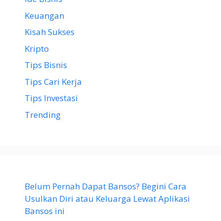
Keuangan
Kisah Sukses
Kripto
Tips Bisnis
Tips Cari Kerja
Tips Investasi
Trending
Belum Pernah Dapat Bansos? Begini Cara
Usulkan Diri atau Keluarga Lewat Aplikasi
Bansos ini