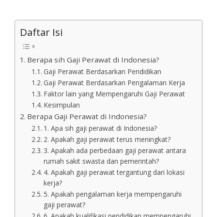
Daftar Isi
Berapa sih Gaji Perawat di Indonesia?
Gaji Perawat Berdasarkan Pendidikan
Gaji Perawat Berdasarkan Pengalaman Kerja
Faktor lain yang Mempengaruhi Gaji Perawat
Kesimpulan
Berapa Gaji Perawat di Indonesia?
1. Apa sih gaji perawat di Indonesia?
2. Apakah gaji perawat terus meningkat?
3. Apakah ada perbedaan gaji perawat antara
rumah sakit swasta dan pemerintah?
4. Apakah gaji perawat tergantung dari lokasi
kerja?
5. Apakah pengalaman kerja mempengaruhi
gaji perawat?
6. Apakah kualifikasi pendidikan mempengaruhi