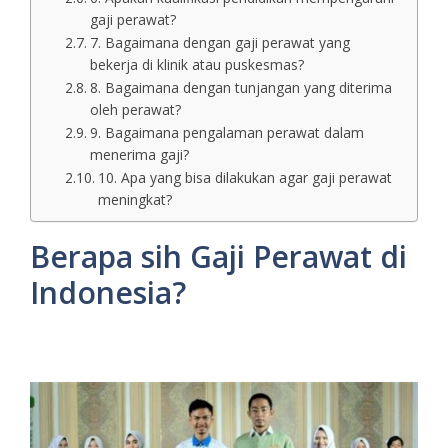
gaji perawat?
7. Bagaimana dengan gaji perawat yang
bekerja di klinik atau puskesmas?
8. Bagaimana dengan tunjangan yang diterima
oleh perawat?
9. Bagaimana pengalaman perawat dalam
menerima gaji?
10. Apa yang bisa dilakukan agar gaji perawat
meningkat?
Berapa sih Gaji Perawat di
Indonesia?