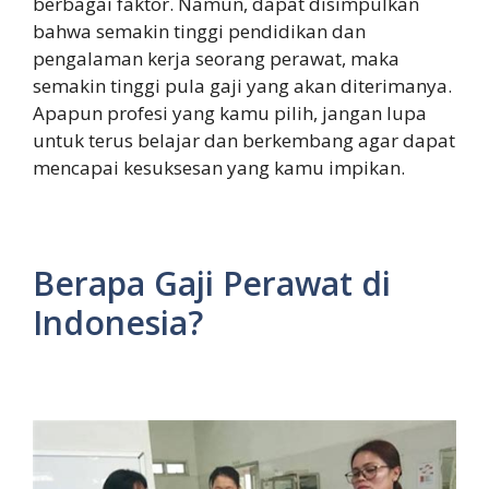
berbagai faktor. Namun, dapat disimpulkan
bahwa semakin tinggi pendidikan dan
pengalaman kerja seorang perawat, maka
semakin tinggi pula gaji yang akan diterimanya.
Apapun profesi yang kamu pilih, jangan lupa
untuk terus belajar dan berkembang agar dapat
mencapai kesuksesan yang kamu impikan.
Berapa Gaji Perawat di
Indonesia?