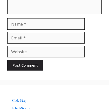
Name
Email
Website
Cek Gaji
Ide Bisnis