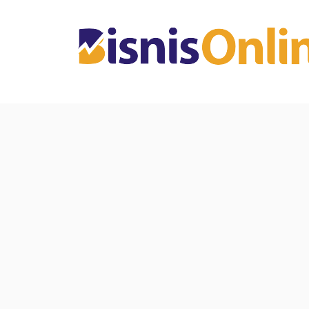
Skip
to
content