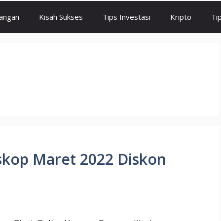
angan
Kisah Sukses
Tips Investasi
Kripto
Ti
skop Maret 2022 Diskon