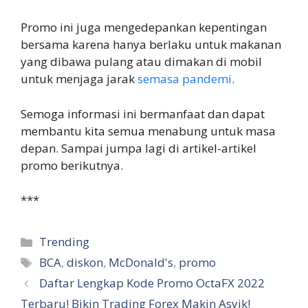
Promo ini juga mengedepankan kepentingan
bersama karena hanya berlaku untuk makanan
yang dibawa pulang atau dimakan di mobil
untuk menjaga jarak
semasa pandemi
.
Semoga informasi ini bermanfaat dan dapat
membantu kita semua menabung untuk masa
depan. Sampai jumpa lagi di artikel-artikel
promo berikutnya.
***
Categories
Trending
Tags
BCA
,
diskon
,
McDonald's
,
promo
Daftar Lengkap Kode Promo OctaFX 2022
Terbaru! Bikin Trading Forex Makin Asyik!