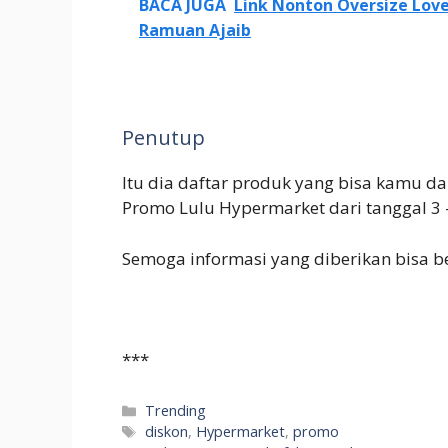
BACA JUGA
Link Nonton Oversize Love
Ramuan Ajaib
Penutup
Itu dia daftar produk yang bisa kamu 
Promo Lulu Hypermarket dari tanggal 3 
Semoga informasi yang diberikan bisa b
***
Categories
Trending
Tags
diskon
,
Hypermarket
,
promo