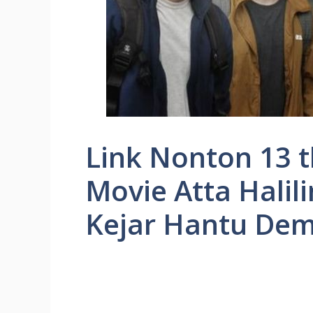
Link Nonton 13 t
Movie Atta Halili
Kejar Hantu Demi