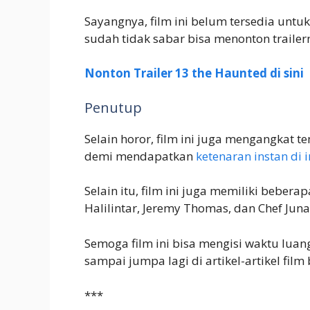
Sayangnya, film ini belum tersedia untuk 
sudah tidak sabar bisa menonton trailer
Nonton Trailer 13 the Haunted di sini
Penutup
Selain horor, film ini juga mengangkat
demi mendapatkan
ketenaran instan di i
Selain itu, film ini juga memiliki bebera
Halilintar, Jeremy Thomas, dan Chef Juna
Semoga film ini bisa mengisi waktu luang
sampai jumpa lagi di artikel-artikel film
***