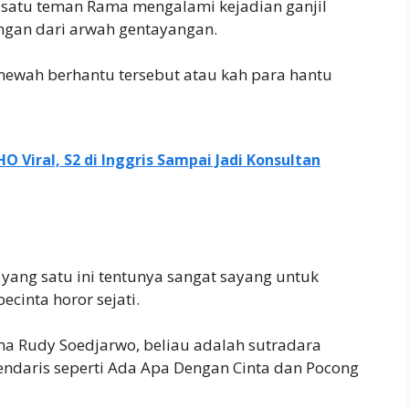
i satu teman Rama mengalami kejadian ganjil
angan dari arwah gentayangan.
mewah berhantu tersebut atau kah para hantu
HO Viral, S2 di Inggris Sampai Jadi Konsultan
yang satu ini tentunya sangat sayang untuk
ecinta horor sejati.
 Rudy Soedjarwo, beliau adalah sutradara
ndaris seperti Ada Apa Dengan Cinta dan Pocong