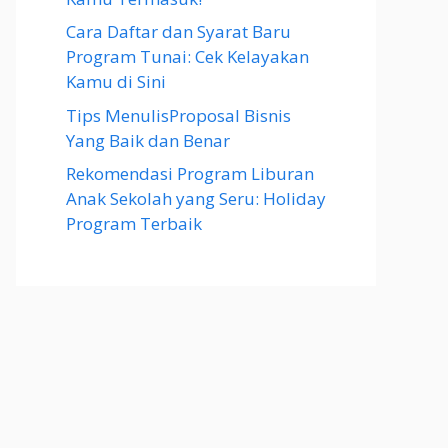
Cara Daftar dan Syarat Baru
Program Tunai: Cek Kelayakan
Kamu di Sini
Tips MenulisProposal Bisnis
Yang Baik dan Benar
Rekomendasi Program Liburan
Anak Sekolah yang Seru: Holiday
Program Terbaik