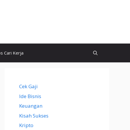
ps Cari Kerja
Cek Gaji
Ide Bisnis
Keuangan
Kisah Sukses
Kripto