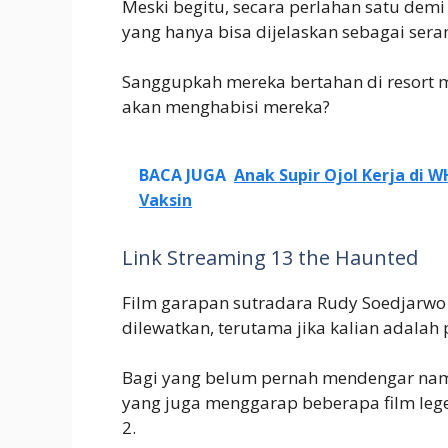
Meski begitu, secara perlahan satu dem
yang hanya bisa dijelaskan sebagai ser
Sanggupkah mereka bertahan di resort 
akan menghabisi mereka?
BACA JUGA
Anak Supir Ojol Kerja di W
Vaksin
Link Streaming 13 the Haunted
Film garapan sutradara Rudy Soedjarwo 
dilewatkan, terutama jika kalian adalah p
Bagi yang belum pernah mendengar nama
yang juga menggarap beberapa film lege
2.