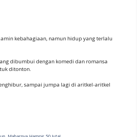
amin kebahagiaan, namun hidup yang terlalu
yang dibumbui dengan komedi dan romansa
tuk ditonton.
ghibur, sampai jumpa lagi di aritkel-aritkel
ahun, Maharnya Hampir 50 Juta!