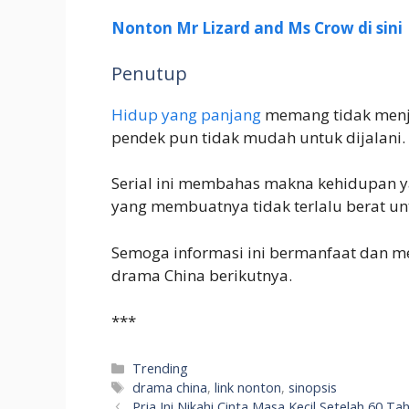
Nonton Mr Lizard and Ms Crow di sini
Penutup
Hidup yang panjang
memang tidak menj
pendek pun tidak mudah untuk dijalani.
Serial ini membahas makna kehidupan 
yang membuatnya tidak terlalu berat un
Semoga informasi ini bermanfaat dan men
drama China berikutnya.
***
Categories
Trending
Tags
drama china
,
link nonton
,
sinopsis
Pria Ini Nikahi Cinta Masa Kecil Setelah 60 T