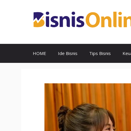
Skip
to
content
HOME
Ide Bisnis
Tips Bisnis
Keu