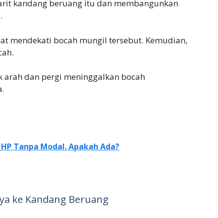
parit kandang beruang itu dan membangunkan
.
lat mendekati bocah mungil tersebut. Kemudian,
cah.
k arah dan pergi meninggalkan bocah
a.
t HP Tanpa Modal. Apakah Ada?
nya ke Kandang Beruang