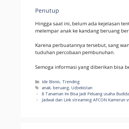
Penutup
Hingga saat ini, belum ada kejelasan te
melempar anak ke kandang beruang ber
Karena perbuatannya tersebut, sang wan
tuduhan percobaan pembunuhan.
Semoga informasi yang diberikan bisa be
Categories
Ide Bisnis
,
Trending
Tags
anak
,
beruang
,
Uzbekistan
8 Tanaman Ini Bisa Jadi Peluang usaha Budi
Jadwal dan Link streaming AFCON Kamerun vs 