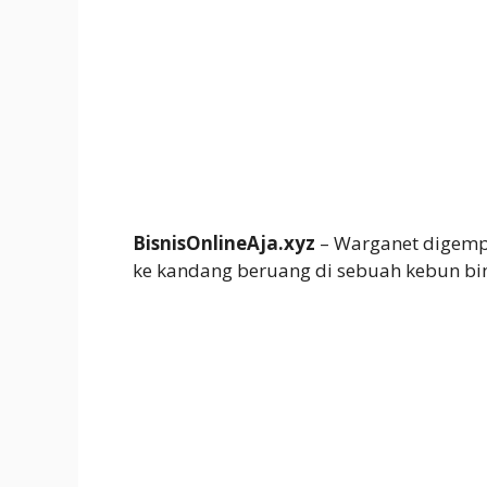
BisnisOnlineAja.xyz
– Warganet digempa
ke kandang beruang di sebuah kebun bi