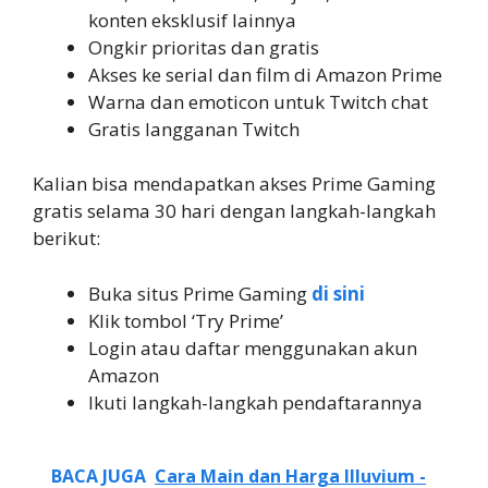
konten eksklusif lainnya
Ongkir prioritas dan gratis
Akses ke serial dan film di Amazon Prime
Warna dan emoticon untuk Twitch chat
Gratis langganan Twitch
Kalian bisa mendapatkan akses Prime Gaming
gratis selama 30 hari dengan langkah-langkah
berikut:
Buka situs Prime Gaming
di sini
Klik tombol ‘Try Prime’
Login atau daftar menggunakan akun
Amazon
Ikuti langkah-langkah pendaftarannya
BACA JUGA
Cara Main dan Harga Illuvium -