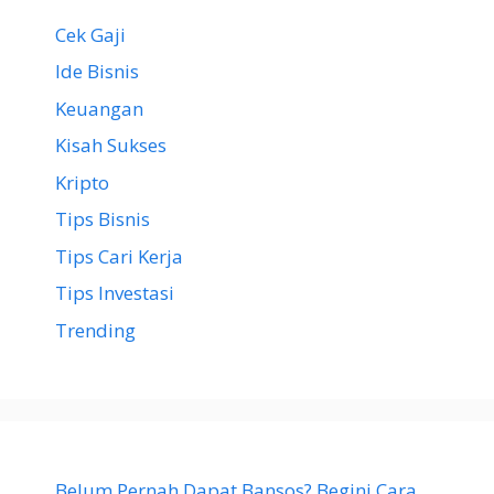
Cek Gaji
Ide Bisnis
Keuangan
Kisah Sukses
Kripto
Tips Bisnis
Tips Cari Kerja
Tips Investasi
Trending
Belum Pernah Dapat Bansos? Begini Cara