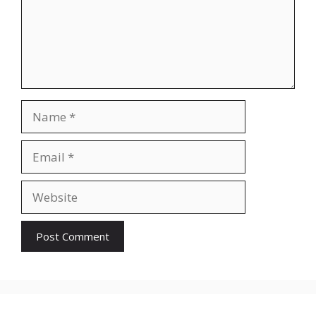
Name
Email
Website