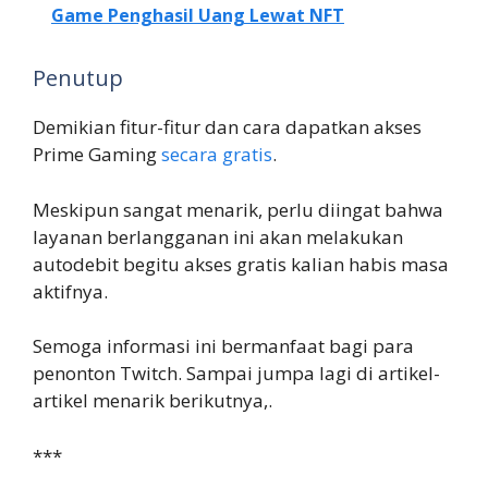
Game Penghasil Uang Lewat NFT
Penutup
Demikian fitur-fitur dan cara dapatkan akses
Prime Gaming
secara gratis
.
Meskipun sangat menarik, perlu diingat bahwa
layanan berlangganan ini akan melakukan
autodebit begitu akses gratis kalian habis masa
aktifnya.
Semoga informasi ini bermanfaat bagi para
penonton Twitch. Sampai jumpa lagi di artikel-
artikel menarik berikutnya,.
***