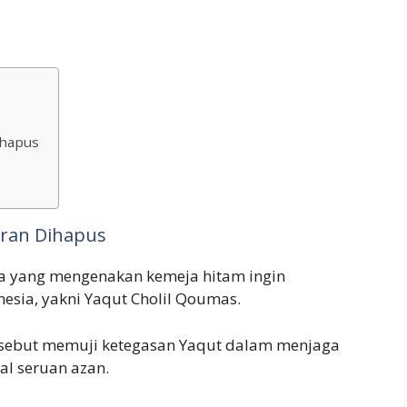
ihapus
uran Dihapus
ta yang mengenakan kemeja hitam ingin
esia, yakni Yaqut Cholil Qoumas.
ersebut memuji ketegasan Yaqut dalam menjaga
l seruan azan.