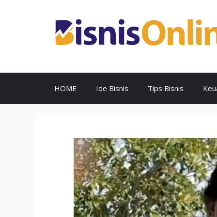
Skip
to
content
HOME
Ide Bisnis
Tips Bisnis
Keu