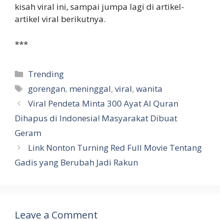
kisah viral ini, sampai jumpa lagi di artikel-
artikel viral berikutnya.
***
Categories
Trending
Tags
gorengan
,
meninggal
,
viral
,
wanita
Viral Pendeta Minta 300 Ayat Al Quran
Dihapus di Indonesia! Masyarakat Dibuat
Geram
Link Nonton Turning Red Full Movie Tentang
Gadis yang Berubah Jadi Rakun
Leave a Comment