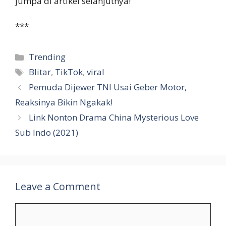
jumpa di artikel selanjutnya!
***
Categories
Trending
Tags
Blitar
,
TikTok
,
viral
Pemuda Dijewer TNI Usai Geber Motor,
Reaksinya Bikin Ngakak!
Link Nonton Drama China Mysterious Love
Sub Indo (2021)
Leave a Comment
Comment