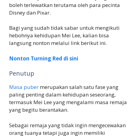
boleh terlewatkan terutama oleh para pecinta
Disney dan Pixar.
Bagi yang sudah tidak sabar untuk mengikuti
hebohnya kehidupan Mei Lee, kalian bisa
langsung nonton melalui link berikut ini.
Nonton Turning Red di sini
Penutup
Masa puber
merupakan salah satu fase yang
paling penting dalam kehidupan seseorang,
termasuk Mei Lee yang mengalami masa remaja
yang begitu berantakan.
Sebagai remaja yang tidak ingin mengecewakan
orang tuanya tetapi juga ingin memiliki