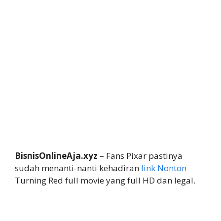
BisnisOnlineAja.xyz
– Fans Pixar pastinya
sudah menanti-nanti kehadiran
link Nonton
Turning Red full movie yang full HD dan legal.