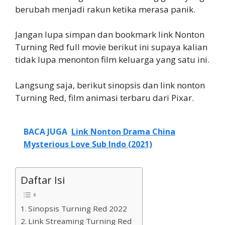
berubah menjadi rakun ketika merasa panik.
Jangan lupa simpan dan bookmark link Nonton
Turning Red full movie berikut ini supaya kalian
tidak lupa menonton film keluarga yang satu ini.
Langsung saja, berikut sinopsis dan link nonton
Turning Red, film animasi terbaru dari Pixar.
BACA JUGA
Link Nonton Drama China
Mysterious Love Sub Indo (2021)
Daftar Isi
Sinopsis Turning Red 2022
Link Streaming Turning Red