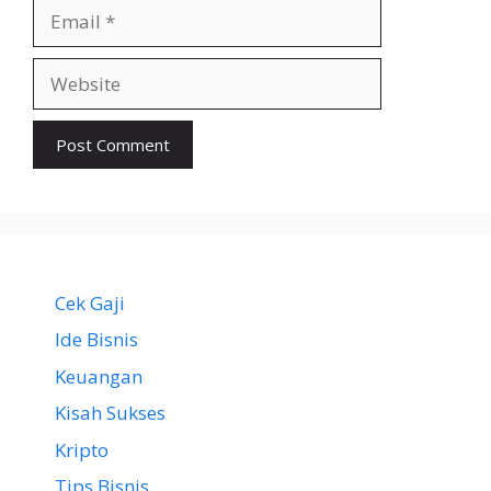
Email
Website
Cek Gaji
Ide Bisnis
Keuangan
Kisah Sukses
Kripto
Tips Bisnis